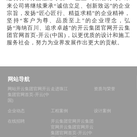
来公司将继续秉承“诚信立足、创新致远”的企业
宗旨，发扬“匠心匠行、精益求精”的企业精神，
坚持“客户为尊、品质至上”的企业理念，弘
扬“海纳百川、追求卓越”的开云集团官网开云集
团官网首页-开云(中国)，以更优质的设计和施工
服务社会，努力为业界发展作出更大的贡献。
网站导航
网站开云集团官网开云
走进珠江
资质与荣誉
集团官网首页-开云(中
国)
企业动态
工程案例
设计案例
在线招聘
开云集团官网开云集团
官网开云集团官网开云
集团官网首页-开云(中