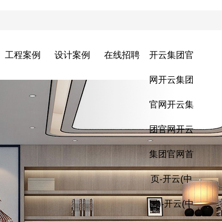
工程案例
设计案例
在线招聘
开云集团官
网开云集团
官网开云集
团官网开云
集团官网首
页-开云(中
国)-开云(中