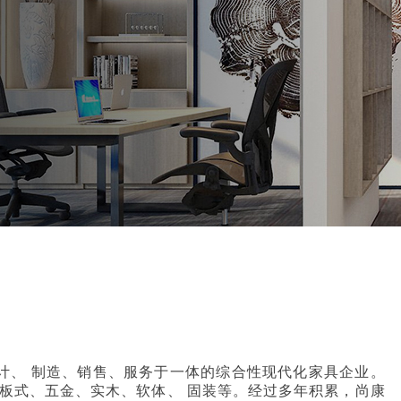
家设计、 制造、销售、服务于一体的综合性现代化家具企业。
线板式、五金、实木、软体、 固装等。经过多年积累，尚康