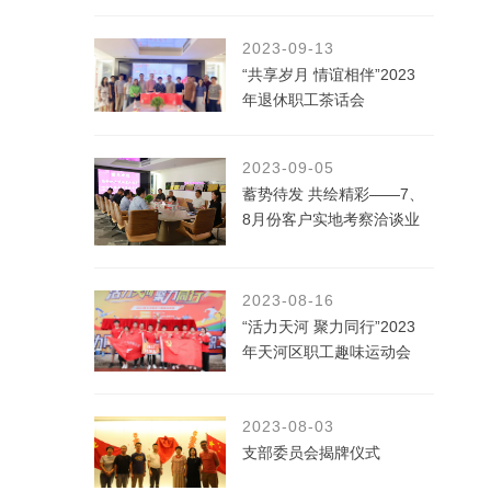
2023-09-13
“共享岁月 情谊相伴”2023
年退休职工茶话会
2023-09-05
蓄势待发 共绘精彩——7、
8月份客户实地考察洽谈业
务
2023-08-16
“活力天河 聚力同行”2023
年天河区职工趣味运动会
2023-08-03
支部委员会揭牌仪式