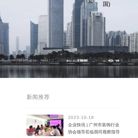
国)
新闻推荐
2023-10-18
企业快讯 | 广州市装饰行业
协会领导莅临我司视察指导