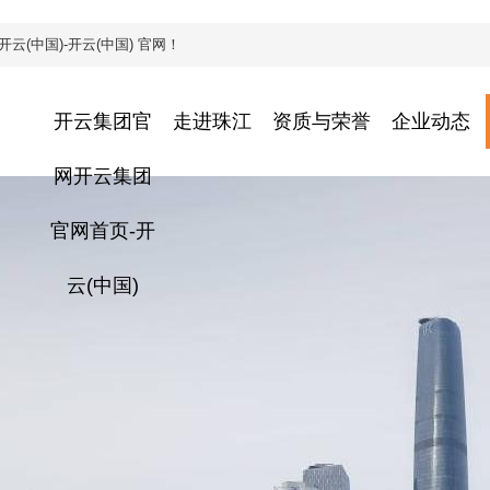
(中国)-开云(中国) 官网！
开云集团官
走进珠江
资质与荣誉
企业动态
网开云集团
官网首页-开
云(中国)