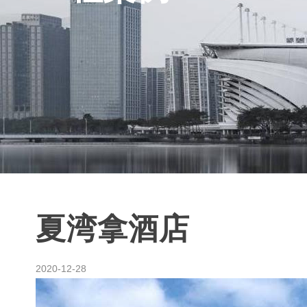
夏湾拿酒店
2020-12-28