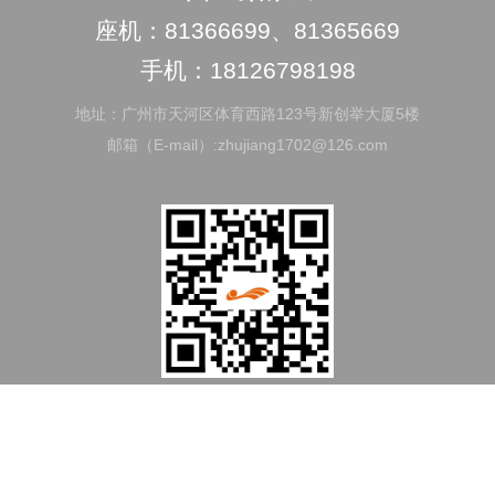
座机：81366699、81365669
手机：18126798198
地址：广州市天河区体育西路123号新创举大厦5楼
邮箱（E-mail）:zhujiang1702@126.com
扫一扫，关注我们
开云集团官网开云集团官网开云集团官网开云集团官网首页-开云(中国)-开云(中