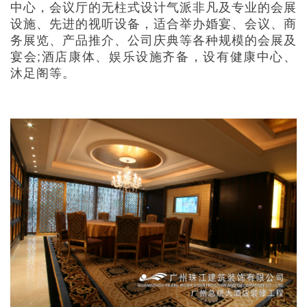
中心，会议厅的无柱式设计气派非凡及专业的会展
设施、先进的视听设备，适合举办婚宴、会议、商
务展览、产品推介、公司庆典等各种规模的会展及
宴会
;酒店康体、娱乐设施齐备，设有健康中心、
沐足阁等。