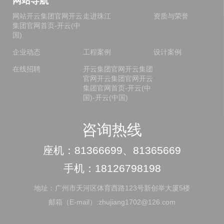
网站导航
网站开云集团官网开云
走进珠江
资质与荣誉
集团官网首页-开云(中
国)
企业动态
工程案例
设计案例
在线招聘
开云集团官网开云集团
官网开云集团官网开云
集团官网首页-开云(中
国)-开云(中国)
咨询热线
座机：81366699、81365669
手机：18126798198
地址：广州市天河区体育西路123号新创举大厦5楼
邮箱（E-mail）:zhujiang1702@126.com