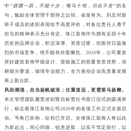
中
“骐骥一跃，不能十步；驽马十驾，功在不舍”
的名
句，勉励全体管理干部持之以恒、奋发有为。刘总对新
班子成员的述职表现给予高度评价，对各位责任人勇于
担当的精神表示充分肯定。珠江装饰作为拥有近四十年
历史的品牌企业，积淀深厚、资质过硬，但面对日益激
烈的市场竞争，绝不能有丝毫懈怠。2026年，公司要发
挥好建筑装饰甲级设计、壹级施工的双重资质优势，深
耕细分赛道，做强专业能力，全力推动企业高质量发展
再上新台阶。
风劲潮涌，自当扬帆破浪；任重道远，更需策马扬鞭。
本次管理团队履责述职暨目标责任书签订仪式的圆满举
行，标志着珠江装饰公司2026年的各项工作正式全面启
动。号角已吹响，征程已开启。全体珠江装饰人将以此
为新起点，同心同德，锐意进取，以实干笃定前行，以