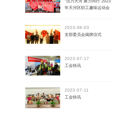
“活力天河 聚力同行”2023
年天河区职工趣味运动会
2023-08-03
支部委员会揭牌仪式
2023-07-17
工会快讯
2023-07-11
工会快讯