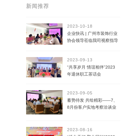
新闻推荐
2023-10-18
企业快讯 | 广州市装饰行业
协会领导莅临我司视察指导
2023-09-13
“共享岁月 情谊相伴”2023
年退休职工茶话会
2023-09-05
蓄势待发 共绘精彩——7、
8月份客户实地考察洽谈业
务
2023-08-16