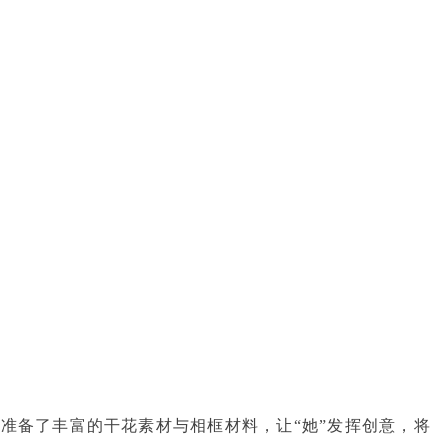
准备了丰富的干花素材与相框材料，让“她”发挥创意，将