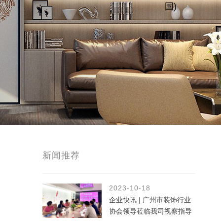
国)
新闻推荐
2023-10-18
企业快讯 | 广州市装饰行业
协会领导莅临我司视察指导