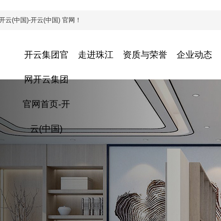
(中国)-开云(中国) 官网！
开云集团官
走进珠江
资质与荣誉
企业动态
网开云集团
官网首页-开
云(中国)