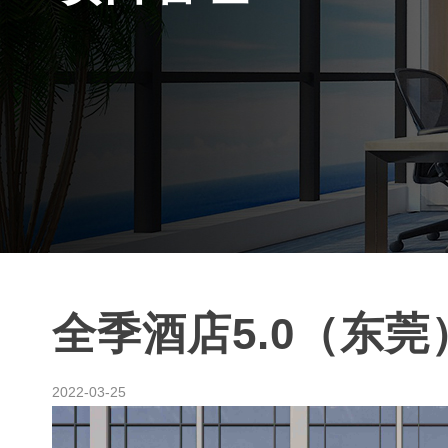
全季酒店5.0（东莞
2022-03-25