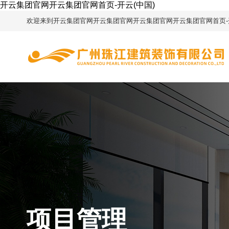
开云集团官网开云集团官网首页-开云(中国)
欢迎来到开云集团官网开云集团官网开云集团官网开云集团官网首页-开云
项目管理